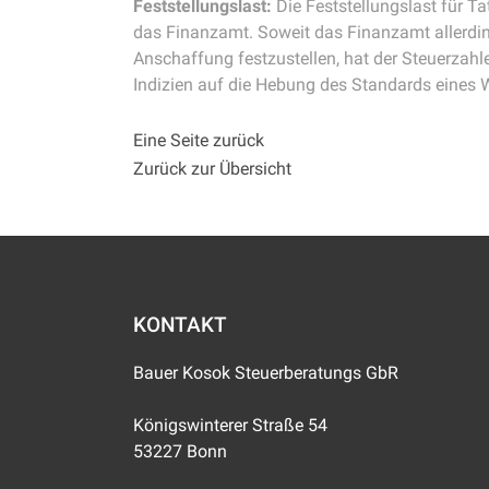
Feststellungslast:
Die Feststellungslast für T
das Finanzamt. Soweit das Finanzamt allerdin
Anschaffung festzustellen, hat der Steuerzahle
Indizien auf die Hebung des Standards eines
Eine Seite zurück
Zurück zur Übersicht
KONTAKT
Bauer Kosok Steuerberatungs GbR
Königswinterer Straße 54
53227 Bonn