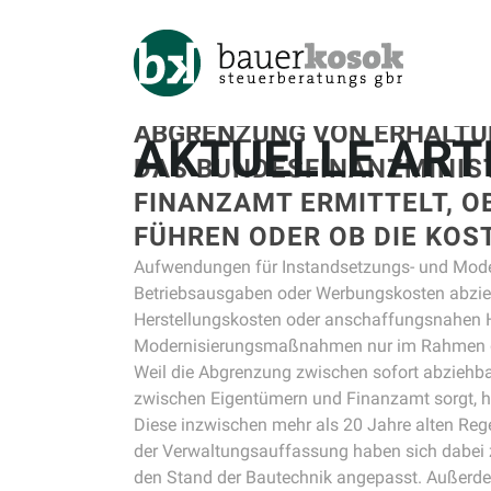
ABGRENZUNG VON ERHALT
AKTUELLE ART
DAS BUNDESFINANZMINIST
FINANZAMT ERMITTELT, O
ÜHREN ODER OB DIE KOST
Aufwendungen für Instandsetzungs- und Mode
Betriebsausgaben oder Werbungskosten abzi
Herstellungskosten oder anschaffungsnahen He
Modernisierungsmaßnahmen nur im Rahmen de
Weil die Abgrenzung zwischen sofort abziehba
zwischen Eigentümern und Finanzamt sorgt, h
Diese inzwischen mehr als 20 Jahre alten Reg
der Verwaltungsauffassung haben sich dabei z
den Stand der Bautechnik angepasst. Außerdem