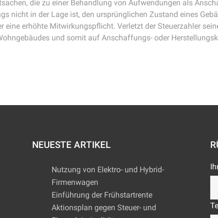
atsachen, die zu einer Behandlung von Aufwendungen als Anscha
gs nicht in der Lage ist, den ursprünglichen Zustand eines Geb
r eine erhöhte Mitwirkungspflicht. Verletzt der Steuerzahler se
 Wohngebäudes und somit auf Anschaffungs- oder Herstellungsk
NEUESTE ARTIKEL
R
Ih
Nutzung von Elektro- und Hybrid-
Firmenwagen
Einführung der Frühstartrente
Te
Aktionsplan gegen Steuer- und