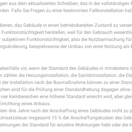
ngen aus dem aktualisierten Schreiben, das in der vollständigen 
den. Falls Sie Fragen zu einer bestimmten Fallkonstellation hab
enen, das Gebäude in einen betriebsbereiten Zustand zu verse
unktionstüchtigkeit herstellen, weil für den Gebrauch wesentl
 subjektiven Funktionstüchtigkeit, also die Nutzbarmachung fü
zungsänderung, beispielsweise der Umbau von einer Nutzung al
benfalls vor, wenn der Standard des Gebäudes in mindestens d
zählen die Heizungsinstallation, die Sanitärinstallation, die Ele
ät der Installation nach der Baumaßnahme können zu einer Stan
hen sind für die Prüfung einer Standardhebung dagegen ohne 
 vier Kernbereichen eine höherer Standard erreicht wird, aber g
 Errichtung eines Anbaus.
ersten drei Jahre nach der Anschaffung eines Gebäudes nicht zu
msatzsteuer insgesamt 15 % der Anschaffungskosten des Gebäud
ohnungen der Standard für einzelne Wohnungen hebt oder die