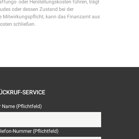
ffungs- oder Herstellungskosten führen, trägt
äudes oder dessen Zustand bei der
ine Mitwirkungspflicht, kann das Finanzamt aus
osten schließen.
ÜCKRUF-SERVICE
r Name (Pflichtfeld)
lefon-Nummer (Pflichtfeld)