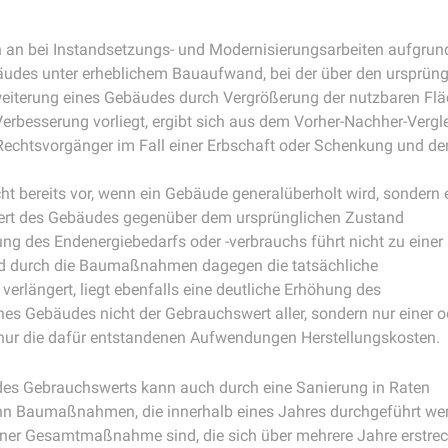
n an bei Instandsetzungs- und Modernisierungsarbeiten aufgrund
udes unter erheblichem Bauaufwand, bei der über den ursprün
eiterung eines Gebäudes durch Vergrößerung der nutzbaren Flä
erbesserung vorliegt, ergibt sich aus dem Vorher-Nachher-Verg
Rechtsvorgänger im Fall einer Erbschaft oder Schenkung und d
ht bereits vor, wenn ein Gebäude generalüberholt wird, sondern 
t des Gebäudes gegenüber dem ursprünglichen Zustand
ung des Endenergiebedarfs oder -verbrauchs führt nicht zu einer
rd durch die Baumaßnahmen dagegen die tatsächliche
rlängert, liegt ebenfalls eine deutliche Erhöhung des
nes Gebäudes nicht der Gebrauchswert aller, sondern nur einer o
 nur die dafür entstandenen Aufwendungen Herstellungskosten.
des Gebrauchswerts kann auch durch eine Sanierung in Raten
wenn Baumaßnahmen, die innerhalb eines Jahres durchgeführt wer
iner Gesamtmaßnahme sind, die sich über mehrere Jahre erstrec