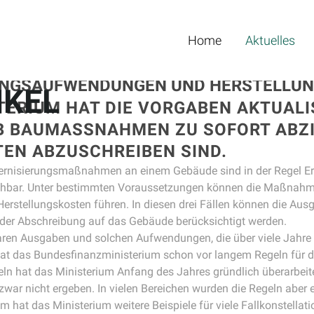
Home
Aktuelles
UNGSAUFWENDUNGEN UND HERSTELLU
IKEL
ERIUM HAT DIE VORGABEN AKTUALI
B BAUMASSNAHMEN ZU SOFORT ABZI
EN ABZUSCHREIBEN SIND.
rnisierungsmaßnahmen an einem Gebäude sind in der Regel Er
ehbar. Unter bestimmten Voraussetzungen können die Maßnahm
rstellungskosten führen. In diesen drei Fällen können die Aus
r Abschreibung auf das Gebäude berücksichtigt werden.
ren Ausgaben und solchen Aufwendungen, die über viele Jahre a
at das Bundesfinanzministerium schon vor langem Regeln für d
eln hat das Ministerium Anfang des Jahres gründlich überarbei
war nicht ergeben. In vielen Bereichen wurden die Regeln aber
 hat das Ministerium weitere Beispiele für viele Fallkonstell