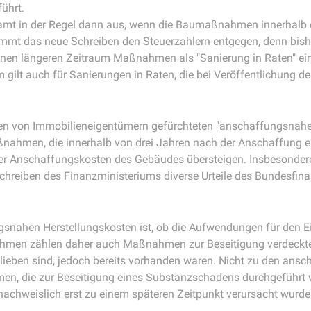
ührt.
zamt in der Regel dann aus, wenn die Baumaßnahmen innerhalb 
mmt das neue Schreiben den Steuerzahlern entgegen, denn bishe
inen längeren Zeitraum Maßnahmen als "Sanierung in Raten" ei
um gilt auch für Sanierungen in Raten, die bei Veröffentlichung
n von Immobilieneigentümern gefürchteten "anschaffungsnah
nahmen, die innerhalb von drei Jahren nach der Anschaffung e
r Anschaffungskosten des Gebäudes übersteigen. Insbesonde
Schreiben des Finanzministeriums diverse Urteile des Bundesfi
gsnahen Herstellungskosten ist, ob die Aufwendungen für den 
en zählen daher auch Maßnahmen zur Beseitigung verdeckter o
ieben sind, jedoch bereits vorhanden waren. Nicht zu den ans
n, die zur Beseitigung eines Substanzschadens durchgeführt 
achweislich erst zu einem späteren Zeitpunkt verursacht wurde